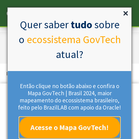
Quer saber
tudo
sobre
o
ecossistema GovTech
Taxonomia 1: Quatro
atual?
It seems we can't find what you're looking for.
Então clique no botão abaixo e confira o
Mapa GovTech | Brasil 2024, maior
mapeamento do ecossistema brasileiro,
Contato
feito pelo BrazilLAB com apoio da Oracle!
Acesse o Mapa GovTech!