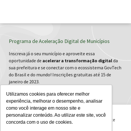
Programa de Aceleração Digital de Municípios
Inscreva já o seu município e aproveite essa
oportunidade de
acelerar a transformação digital
da
sua prefeitura e se conectar com o ecossistema GovTech
do Brasil e do mundo! Inscrições gratuitas até 15 de
janeiro de 2023.
Utilizamos cookies para oferecer melhor
experiência, melhorar o desempenho, analisar
como você interage em nosso site e
Este site usa cookies para melhorar sua experiência e ao
personalizar conteúdo. Ao utilizar este site, você
continuar navegando neste site, você declara estar ciente
concorda com o uso de cookies.
dessas condições.