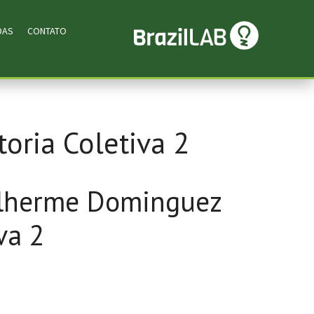
DAS
CONTATO
ria Coletiva 2
ilherme Dominguez
va 2