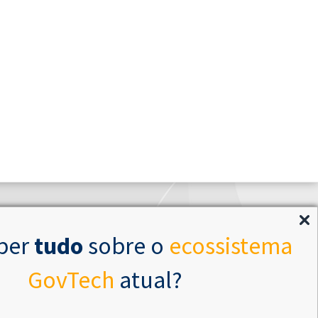
ber
tudo
sobre o
ecossistema
GovTech
atual?