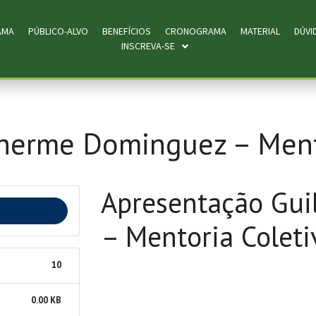
AMA
PÚBLICO-ALVO
BENEFÍCIOS
CRONOGRAMA
MATERIAL
DÚVI
INSCREVA-SE
herme Dominguez – Mento
Apresentação Gu
– Mentoria Coleti
10
0.00 KB