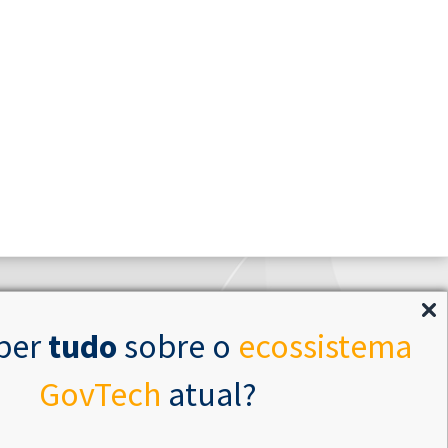
ber
tudo
sobre o
ecossistema
GovTech
atual?