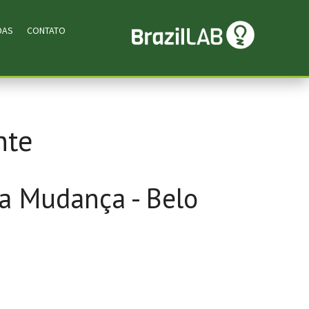
DAS
CONTATO
nte
da Mudança - Belo